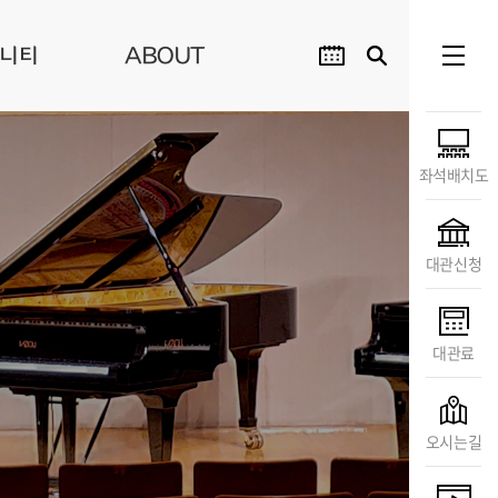
니티
ABOUT
좌석배치도
대관신청
대관료
오시는길