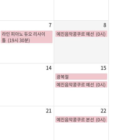
7
8
라인 피아노 듀오 리사이
예진음악콩쿠르 예선 (0시)
틀 (19시 30분)
14
15
광복절
예진음악콩쿠르 예선 (0시)
21
22
예진음악콩쿠르 본선 (0시)