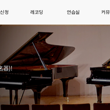
관신청
레코딩
연습실
커뮤
名器)!