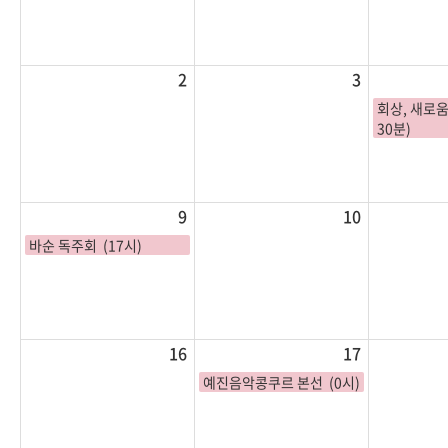
2
3
회상, 새로움
30분)
9
10
바순 독주회 (17시)
16
17
예진음악콩쿠르 본선 (0시)