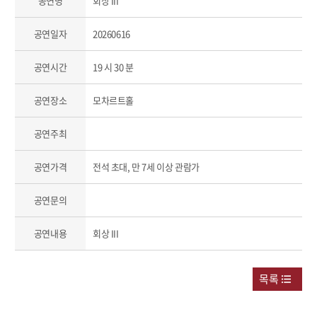
공연명
회상 III
공연일자
20260616
공연시간
19 시 30 분
공연장소
모차르트홀
공연주최
공연가격
전석 초대, 만 7세 이상 관람가
공연문의
공연내용
회상 III
목록