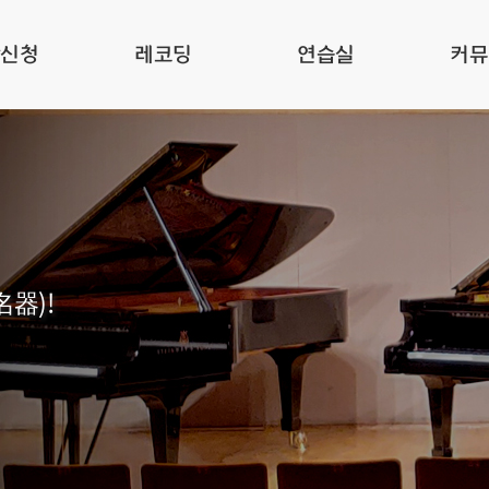
관신청
레코딩
연습실
커뮤
名器)!