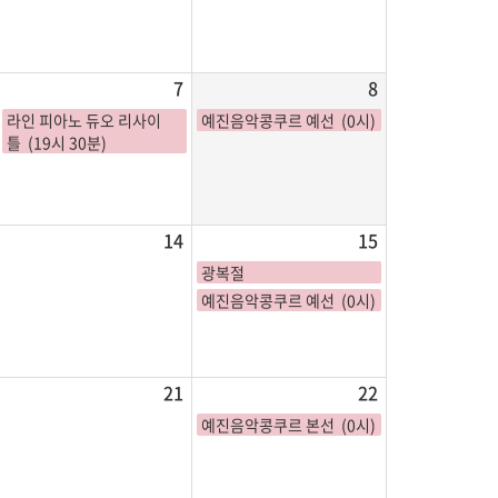
7
8
라인 피아노 듀오 리사이
예진음악콩쿠르 예선 (0시)
틀 (19시 30분)
14
15
광복절
예진음악콩쿠르 예선 (0시)
21
22
예진음악콩쿠르 본선 (0시)