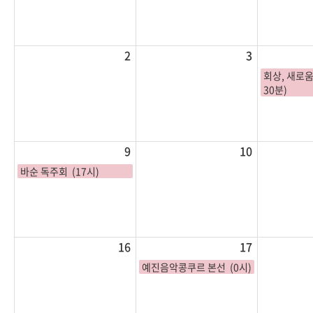
2
3
회상, 새로움
30분)
9
10
바순 독주회 (17시)
16
17
예진음악콩쿠르 본선 (0시)