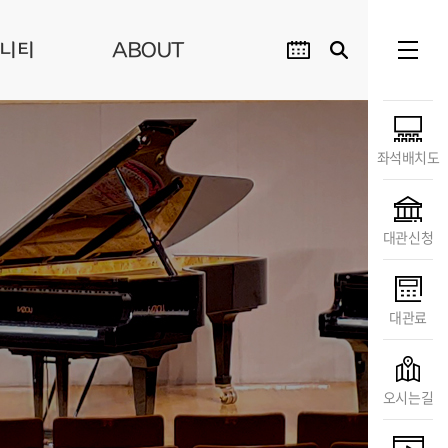
니티
ABOUT
좌석배치도
대관신청
대관료
오시는길