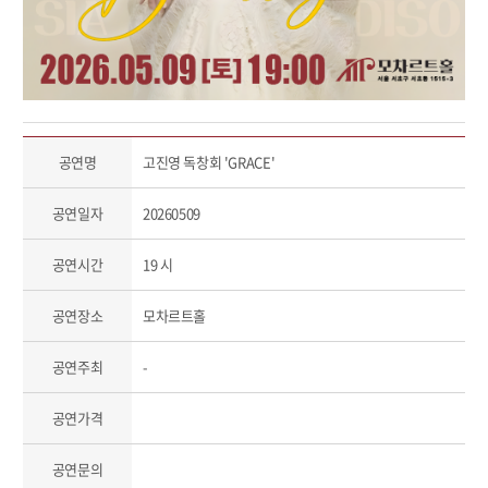
공연명
고진영 독창회 'GRACE'
공연일자
20260509
공연시간
19 시
공연장소
모차르트홀
공연주최
-
공연가격
공연문의