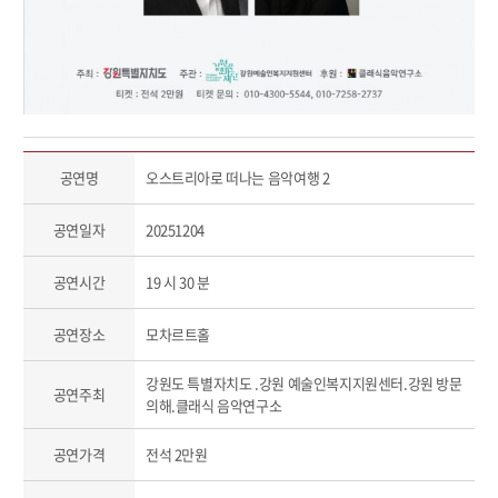
공연명
오스트리아로 떠나는 음악여행 2
공연일자
20251204
공연시간
19 시 30 분
공연장소
모차르트홀
강원도 특별자치도 .강원 예술인복지지원센터.강원 방문
공연주최
의해.클래식 음악연구소
공연가격
전석 2만원