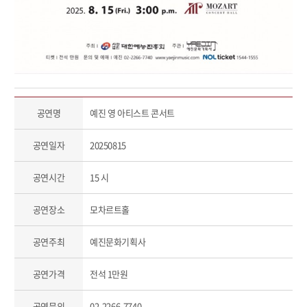
공연명
예진 영 아티스트 콘서트
공연일자
20250815
공연시간
15 시
공연장소
모차르트홀
공연주최
예진문화기획사
공연가격
전석 1만원
공연문의
02-2266-7740