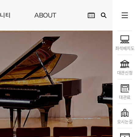
니티
ABOUT
좌석배치도
대관신청
대관료
오시는길