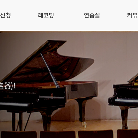
관신청
레코딩
연습실
커뮤
名器)!