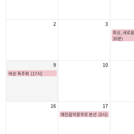
2
3
회상, 새로움
30분)
9
10
바순 독주회 (17시)
16
17
예진음악콩쿠르 본선 (0시)