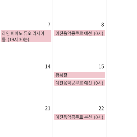
7
8
라인 피아노 듀오 리사이
예진음악콩쿠르 예선 (0시)
틀 (19시 30분)
14
15
광복절
예진음악콩쿠르 예선 (0시)
21
22
예진음악콩쿠르 본선 (0시)